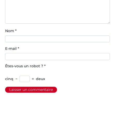
Nom
*
E-mail
*
Êtes-vous un robot ?
*
cinq
−
=
deux