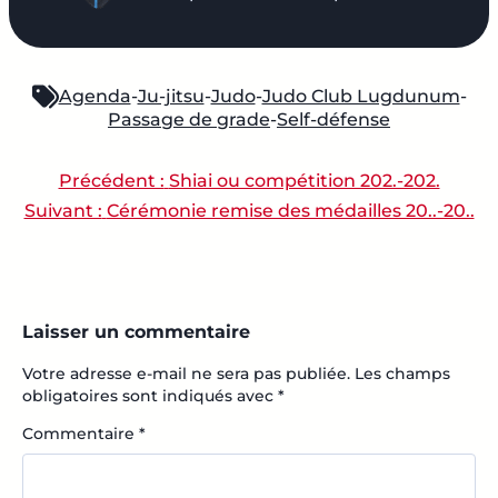
Agenda
-
Ju-jitsu
-
Judo
-
Judo Club Lugdunum
-
Passage de grade
-
Self-défense
Précédent :
Shiai ou compétition 202.-202.
NAVIGATION DE L’ARTI
Suivant :
Cérémonie remise des médailles 20..-20..
Laisser un commentaire
Votre adresse e-mail ne sera pas publiée.
Les champs
obligatoires sont indiqués avec
*
Commentaire
*