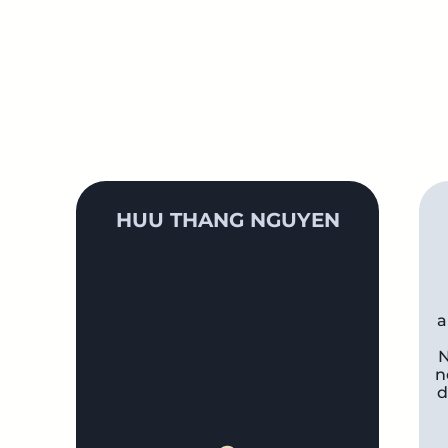
HUU THANG NGUYEN
a
N
n
d