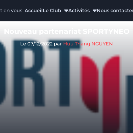
t en vous !
Accueil
Le Club
Activités
Nous contacte
Nouveau partenariat SPORTYNEO
Le 07/12/2022
par
Huu Thang NGUYEN