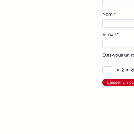
Nom
*
E-mail
*
Êtes-vous un r
×
2
=
d