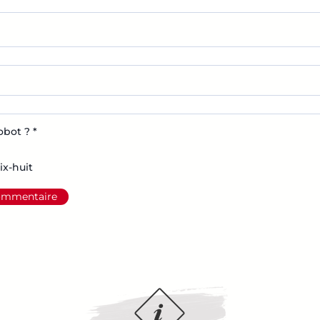
obot ?
*
ix-huit