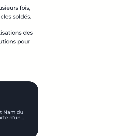
sieurs fois,
cles soldés.
isations des
utions pour
iet Nam du
orte d’un…