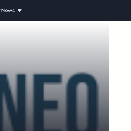
r
News