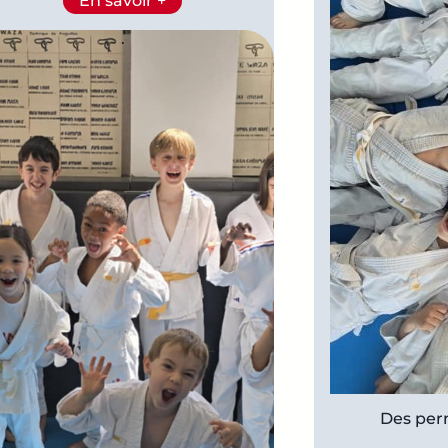
En savoir +
.
Des per