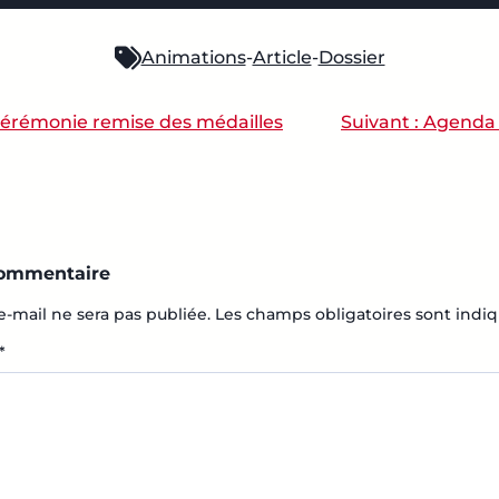
Animations
-
Article
-
Dossier
érémonie remise des médailles
Suivant :
Agenda 
ATION DE L’ARTICLE
commentaire
e-mail ne sera pas publiée.
Les champs obligatoires sont indi
*