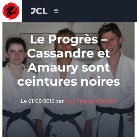
Réveillez le dragon qui est en vous !
Judo Club Lugdunum
Skip to content
Le Progrès –
Cassandre et
Amaury sont
ceintures noires
Le 01/08/2015
par
Huu Thang NGUYEN