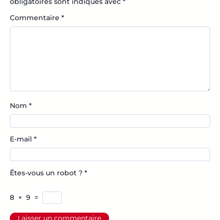
obligatoires sont indiqués avec
*
Commentaire
*
Nom
*
E-mail
*
Êtes-vous un robot ?
*
8
×
9
=