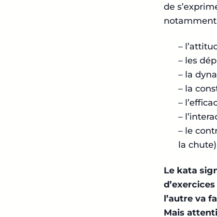
de s’exprime
notamment 
– l’attit
– les dép
– la dyn
– la cons
– l’effic
– l’inter
– le con
la chute)
Le kata sign
d’exercices
l’autre va fa
Mais attent