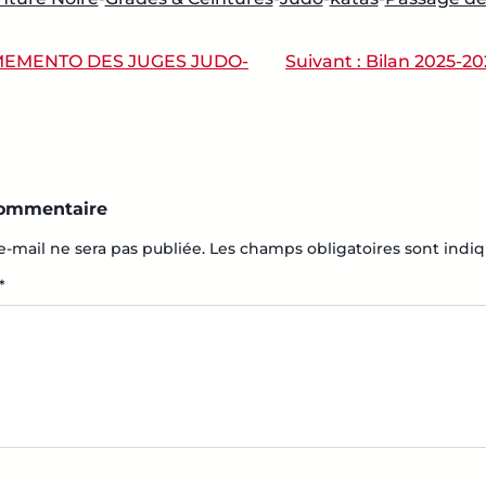
EMENTO DES JUGES JUDO-
Suivant :
Bilan 2025-20
ATION DE L’ARTICLE
commentaire
e-mail ne sera pas publiée.
Les champs obligatoires sont indi
*