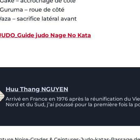
 Gake
– accrochage de côté
 Guruma
– roue de côté
Waza
– sacrifice latéral avant
JUDO_Guide judo Nage No Kata
Huu Thang NGUYEN
Arrivé en France en 1976 après la réunification du V
Nord et du Sud, j’ai poussé pour la première fois la p
nture Noire
-
Grades & Ceintures
-
Judo
-
katas
-
Passage de