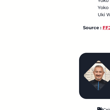
Yoko
Yoko
Uki 
Source :
FF
Cei