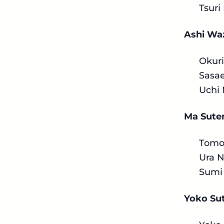
Tsuri
Ashi Wa
Okuri
Sasae
Uchi
Ma Sute
Tomo
Ura 
Sumi
Yoko Su