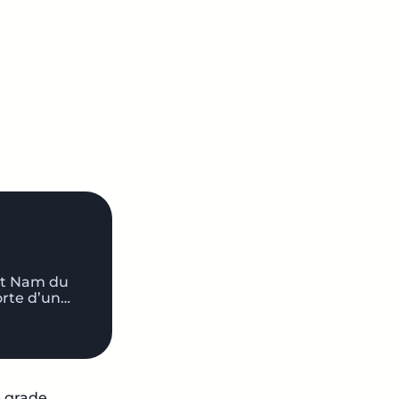
iet Nam du
orte d’un…
 grade