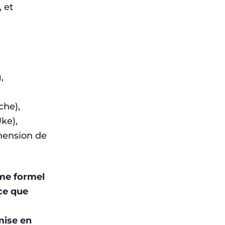
 et
,
che),
Uke),
éhension de
ème formel
ce que
mise en