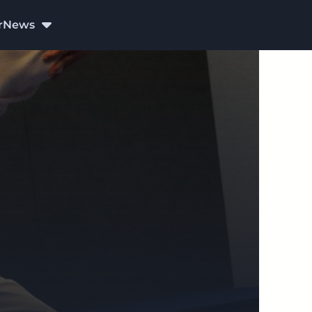
r
News