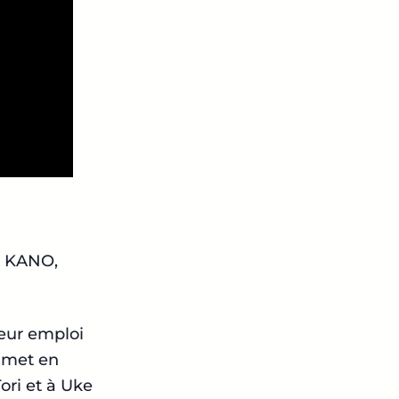
ro KANO,
leur emploi
a met en
ori et à Uke