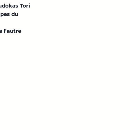
judokas Tori
ipes du
 l’autre