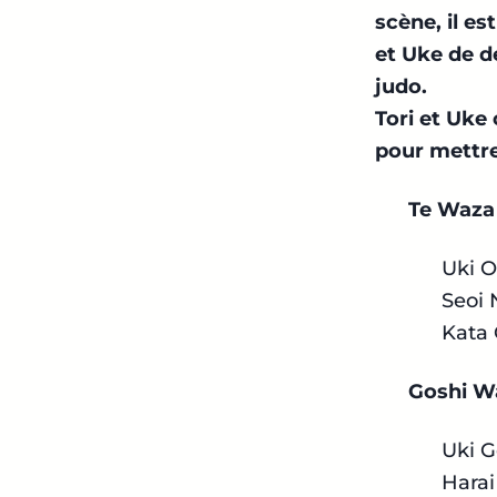
scène, il es
et Uke de d
judo.
Tori et Uke
pour mettre
Te Waza
Uki O
Seoi
Kata
Goshi W
Uki G
Harai