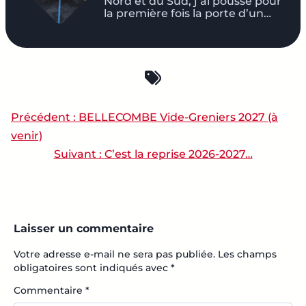
Nord et du Sud, j’ai poussé pour
la première fois la porte d’un…
Précédent :
BELLECOMBE Vide-Greniers 2027 (à
NAVIGATION DE L’ARTI
venir)
Suivant :
C’est la reprise 2026-2027…
Laisser un commentaire
Votre adresse e-mail ne sera pas publiée.
Les champs
obligatoires sont indiqués avec
*
Commentaire
*