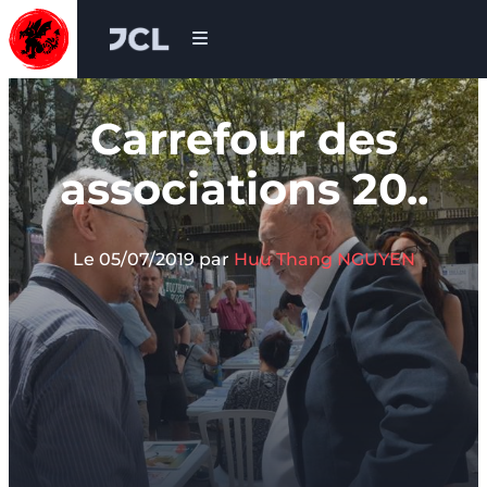
Réveillez le dragon qui est en vous !
Judo Club Lugdunum
Skip to content
Carrefour des
associations 20..
Le 05/07/2019
par
Huu Thang NGUYEN